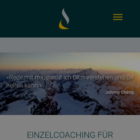
LEISTUNGEN
ÜBER UNS
FÜR UNTERNEHMEN
«Rede mit mir, damit ich Dich verstehen und Dir
helfen kann.»
KONTAKT
FÜR PRIVATPERSONEN
UNSERE MISSION
Johnny Cheng
REFERENZEN
DE
EN
ÜBER MICH
Stephanie Cheng
EINZELCOACHING FÜR
weil Verhalten bewegt